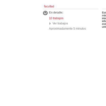
facultad
En detalle:
Est
más
10 trabajos
int
inf
Ver trabajos
est
uni
Aproximadamente 5 minutos